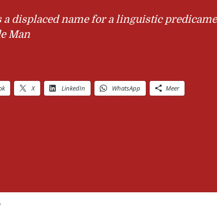
s a displaced name for a linguistic predicame
de Man
ok
X
LinkedIn
WhatsApp
Meer
”