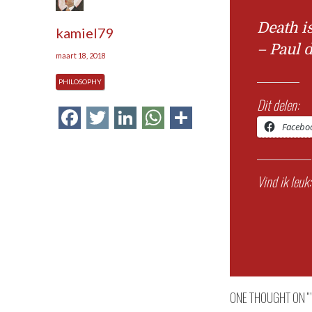
Death i
kamiel79
– Paul 
maart 18, 2018
PHILOSOPHY
Dit delen:
Facebook
Twitter
LinkedIn
WhatsApp
Delen
Facebo
Vind ik leuk:
ONE THOUGHT ON “