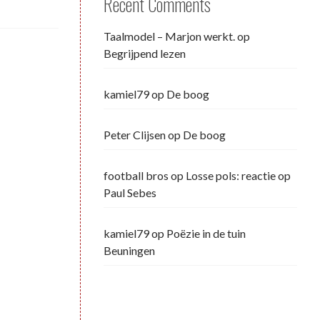
Recent Comments
Taalmodel – Marjon werkt.
op
Begrijpend lezen
kamiel79
op
De boog
Peter Clijsen
op
De boog
football bros
op
Losse pols: reactie op
Paul Sebes
kamiel79
op
Poëzie in de tuin
Beuningen