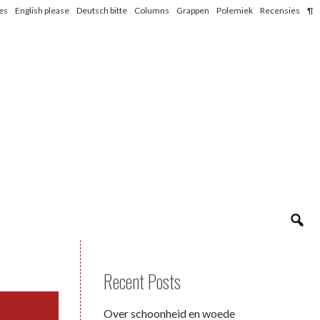
les
English please
Deutsch bitte
Columns
Grappen
Polemiek
Recensies
¶
Recent Posts
Over schoonheid en woede