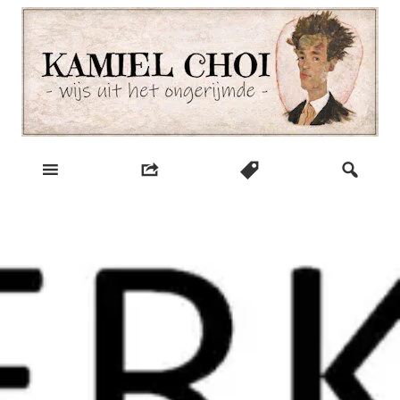
Skip
to
content
wijs uit het ongerijmde
Kamiel Choi