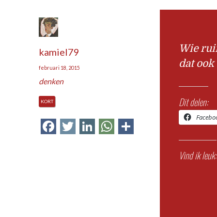
Wie rui
kamiel79
dat ook 
februari 18, 2015
denken
Dit delen:
KORT
Facebo
Facebook
Twitter
LinkedIn
WhatsApp
Delen
Vind ik leuk: