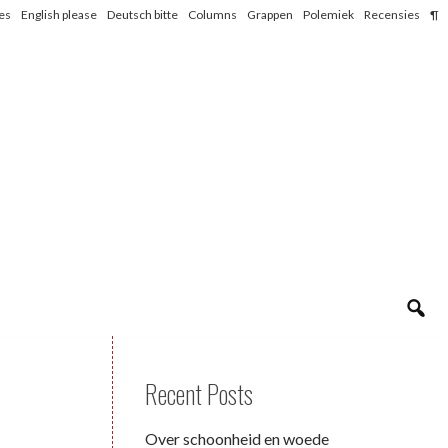
les
English please
Deutsch bitte
Columns
Grappen
Polemiek
Recensies
¶
Recent Posts
Over schoonheid en woede