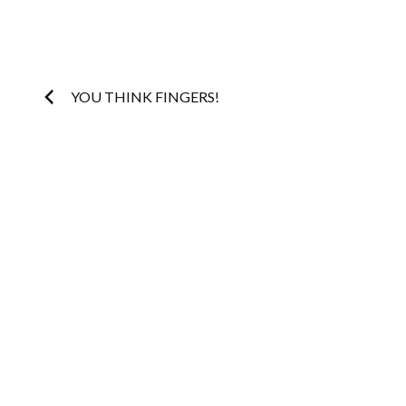
Post
YOU THINK FINGERS!
navigation