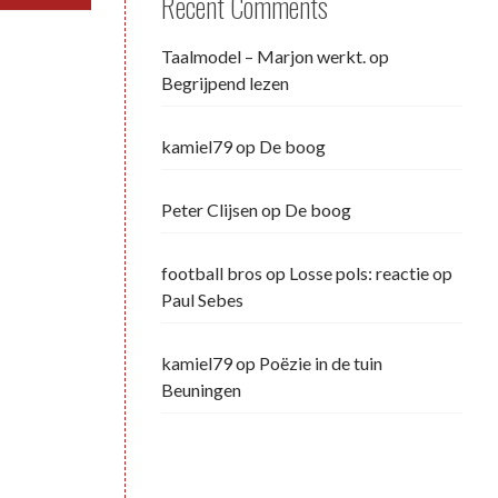
Recent Comments
Taalmodel – Marjon werkt.
op
Begrijpend lezen
kamiel79
op
De boog
Peter Clijsen
op
De boog
football bros
op
Losse pols: reactie op
Paul Sebes
kamiel79
op
Poëzie in de tuin
Beuningen