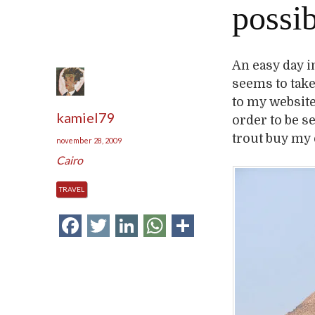
possib
An easy day i
seems to take
to my website
kamiel79
order to be s
trout buy my 
november 28, 2009
Cairo
TRAVEL
Facebook
Twitter
LinkedIn
WhatsApp
Delen