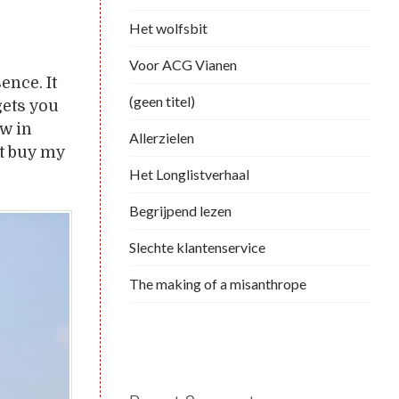
Het wolfsbit
Voor ACG Vianen
ence. It
(geen titel)
gets you
ow in
Allerzielen
et buy my
Het Longlistverhaal
Begrijpend lezen
Slechte klantenservice
The making of a misanthrope