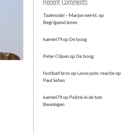
Recent Comments
Taalmodel – Marjon werkt.
op
Begrijpend lezen
kamiel79
op
De boog
Peter Clijsen
op
De boog
football bros
op
Losse pols: reactie op
Paul Sebes
kamiel79
op
Poëzie in de tuin
Beuningen