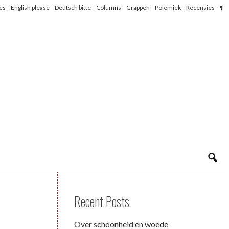
les
English please
Deutsch bitte
Columns
Grappen
Polemiek
Recensies
¶
Recent Posts
Over schoonheid en woede