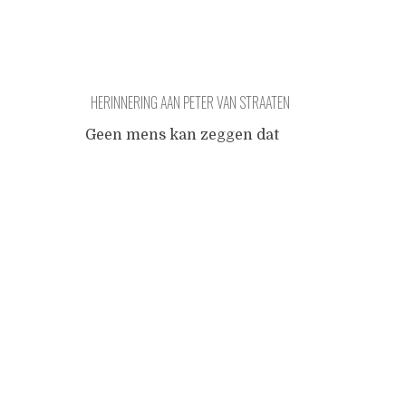
HERINNERING AAN PETER VAN STRAATEN
Geen mens kan zeggen dat
hij heeft geleefd als hij niet
Posts
door jou werd op de hak
genomen van de mevrouw in
't mantelpak, waar zaad aan
navigation
kleeft tot de puistenjongen,
die maar niet klaar wou
komen Zat ik weer eens op
de pot te denken ja ik ben d'r
viel mijn oog op jouw
...