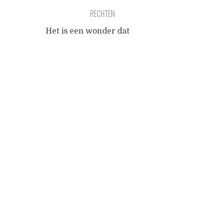
RECHTEN
Het is een wonder dat
rechten bestaan dat we dat
Posts
aanvaarden. Zoals atomen
bestaan omdat ze de enige
verklaring vormen voor het
navigation
gedrag van onze
meetinstrumenten zo
bestaan rechten, waarvan wij
zelf de meetinstrumenten
zijn