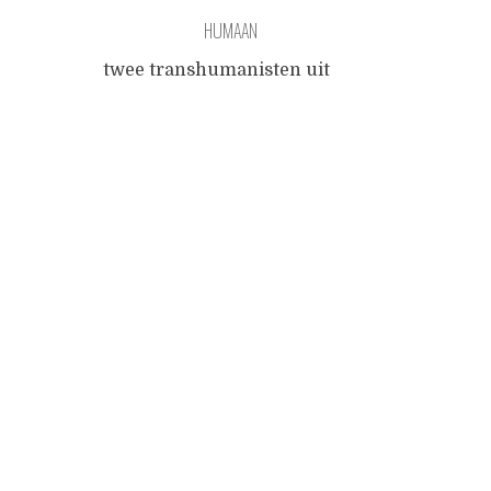
HUMAAN
twee transhumanisten uit
Leiden
Posts
wilden het leed van de
mensheid vermijden
ze programmeerden hun
navigation
brein
en wat hadden ze het fijn
tot ze zich van het silicium
wilden bevrijden