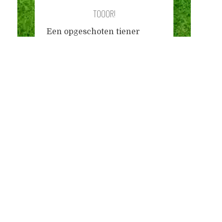
TOOOR!
Een opgeschoten tiener
beende lijnrecht langs de
Posts
terrassen onderaan de S-
baan, om zich een stoel te
bemachtigen waarop hij naar
navigation
de wedstrijd Duitsland-Italië
kon kijken. In het kader van
de opvoeding was ik met
mijn dochter bij een
dönertent gaan zitten.
Daarvoor was, net als overal
in de stad, een groot
beeldscherm opgesteld. We
zaten
...