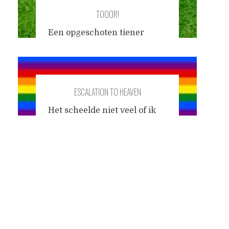
TOOOR!
Een opgeschoten tiener
beende lijnrecht langs de
terrassen onderaan de S-
baan, om zich een stoel te
bemachtigen waarop hij naar
ESCALATION TO HEAVEN
de wedstrijd Duitsland-Italië
kon kijken. In het kader van
Het scheelde niet veel of ik
de opvoeding was ik met
had geen onderwerp voor
mijn dochter bij een
Posts
deze column. Wat heb ik de
dönertent gaan zitten.
hele week gedaan? In het
Daarvoor was, net als overal
gras gelegen, poëzielezingen
navigation
in de stad, een groot
bijgewoond, gierst toebereid,
beeldscherm opgesteld. We
geouwehoerd met een new-
zaten
...
age consultant en een
afspraak gemaakt voor een
profylaxe bij een vriendelijke