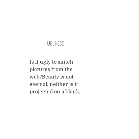
UGLINESS
Is it ugly to snitch
pictures from the
web?Beauty is not
eternal, neither is it
projected on a blank,
neutral canvas by
the mind of the
visual, auditive or
tactile beholder. It is
Posts
an in-between:
between the