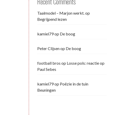
Recent Comments
Taalmodel – Marjon werkt.
op
Begrijpend lezen
kamiel79
op
De boog
Peter Clijsen
op
De boog
football bros
op
Losse pols: reactie op
Paul Sebes
kamiel79
op
Poëzie in de tuin
Beuningen