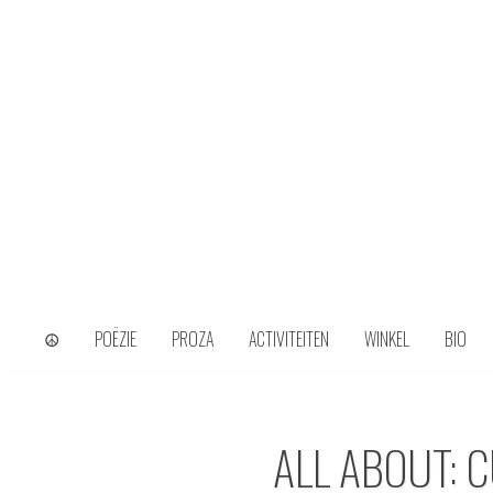
Skip
to
content
wijs uit het ongerijmde
Kamiel Choi
☮
POËZIE
PROZA
ACTIVITEITEN
WINKEL
BIO
ALL ABOUT: 