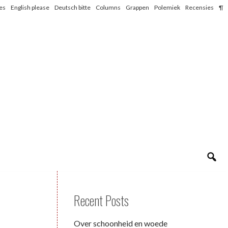
les
English please
Deutsch bitte
Columns
Grappen
Polemiek
Recensies
¶
Recent Posts
Over schoonheid en woede