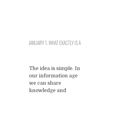
JANUARY 1. WHAT EXACTLY IS A
COMMUNITY EXCELLENCE
CENTER?
The idea is simple. In
our information age
we can share
knowledge and
expertise with a
relatively low cost of
resources. So we
should support
Posts
needy communities
to do so. A CEC is a