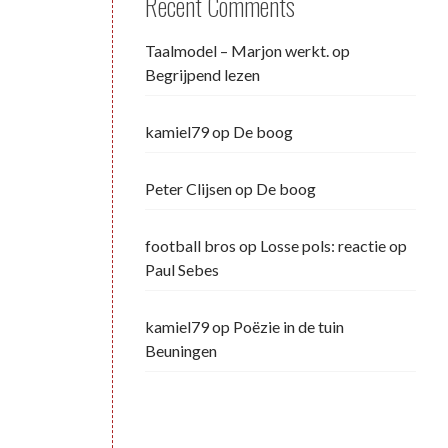
Recent Comments
Taalmodel – Marjon werkt.
op
Begrijpend lezen
kamiel79
op
De boog
Peter Clijsen
op
De boog
football bros
op
Losse pols: reactie op
Paul Sebes
kamiel79
op
Poëzie in de tuin
Beuningen