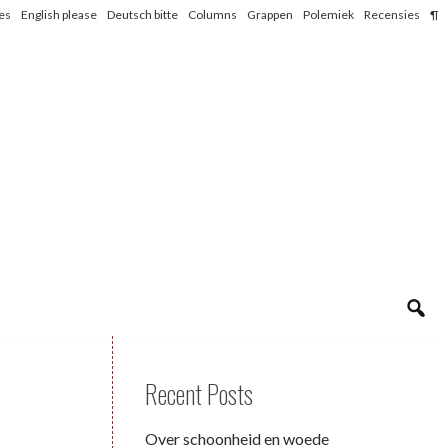
les
English please
Deutsch bitte
Columns
Grappen
Polemiek
Recensies
¶
Recent Posts
Over schoonheid en woede