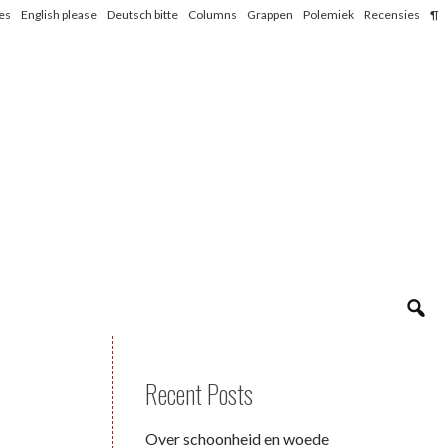
les
English please
Deutsch bitte
Columns
Grappen
Polemiek
Recensies
¶
Recent Posts
Over schoonheid en woede