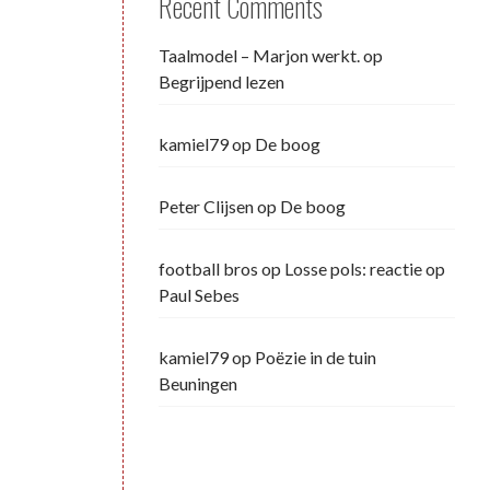
Recent Comments
Taalmodel – Marjon werkt.
op
Begrijpend lezen
kamiel79
op
De boog
Peter Clijsen
op
De boog
football bros
op
Losse pols: reactie op
Paul Sebes
kamiel79
op
Poëzie in de tuin
Beuningen