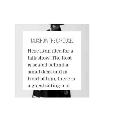
TALKSHOW THE CAROUSEL
Here is an idea for a
talk show. The host
is seated behind a
small desk and in
front of him, there is
a guest sitting in a
segment of a giant
rotating disc. Only
that segment,
resembling a pizza
Posts
slice, is visible to the
audience. The