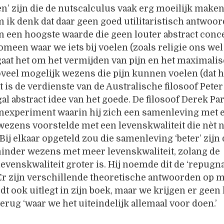
ten’ zijn die de nutscalculus vaak erg moeilijk maken
ik denk dat daar geen goed utilitaristisch antwoord 
n een hoogste waarde die geen louter abstract conce
meen waar we iets bij voelen (zoals religie ons wel
gaat het om het vermijden van pijn en het maximali
veel mogelijk wezens die pijn kunnen voelen (dat h
t is de verdienste van de Australische filosoof Peter
al abstract idee van het goede. De filosoof Derek Par
nexperiment waarin hij zich een samenleving met
ezens voorstelde met een levenskwaliteit die nèt n
 Bij elkaar opgeteld zou die samenleving ‘beter’ zijn
inder wezens met meer levenskwaliteit, zolang de
evenskwaliteit groter is. Hij noemde dit de ‘repugn
Er zijn verschillende theoretische antwoorden op m
dt ook uitlegt in zijn boek, maar we krijgen er geen
erug ‘waar we het uiteindelijk allemaal voor doen.’