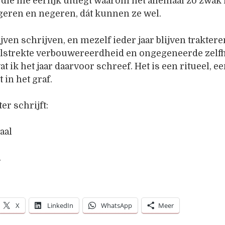
die me eerlijk uitlegt waarom het allemaal zo zwak 
geren en negeren, dát kunnen ze wel.
blijven schrijven, en mezelf ieder jaar blijven trakter
lstrekte verbouwereerdheid en ongegeneerde zelfha
t ik het jaar daarvoor schreef. Het is een ritueel, e
t in het graf.
er schrijft:
aal
.
X
LinkedIn
WhatsApp
Meer