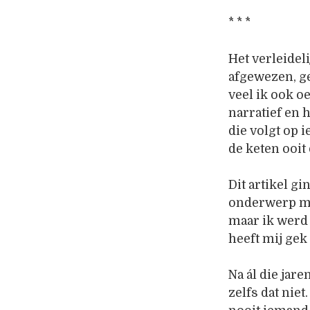
* * *
Het verleideli
afgewezen, ge
veel ik ook o
narratief en 
die volgt op 
de keten ooi
Dit artikel gi
onderwerp maar
maar ik werd 
heeft mij gek
Na ál die jare
zelfs dat niet