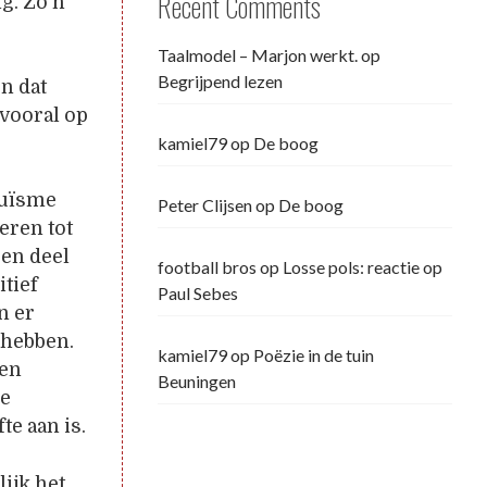
Recent Comments
g. Zo’n
Taalmodel – Marjon werkt.
op
Begrijpend lezen
n dat
 vooral op
kamiel79
op
De boog
truïsme
Peter Clijsen
op
De boog
eren tot
een deel
football bros
op
Losse pols: reactie op
tief
Paul Sebes
n er
 hebben.
kamiel79
op
Poëzie in de tuin
len
Beuningen
de
e aan is.
ijk het