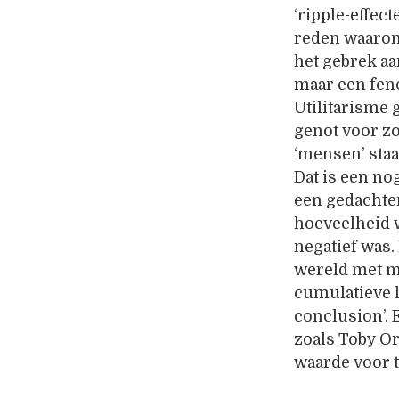
‘ripple-effec
reden waarom 
het gebrek aa
maar een feno
Utilitarisme 
genot voor zo
‘mensen’ staa
Dat is een nog
een gedachte
hoeveelheid w
negatief was.
wereld met m
cumulatieve l
conclusion’. 
zoals Toby Or
waarde voor t