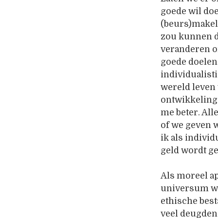
goede wil doe
(beurs)makela
zou kunnen d
veranderen o
goede doelen
individualist
wereld leven 
ontwikkeling 
me beter. All
of we geven w
ik als indivi
geld wordt ge
Als moreel ap
universum waa
ethische besta
veel deugden z