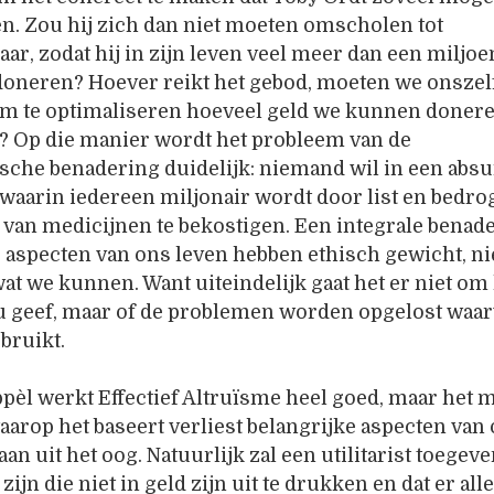
n. Zou hij zich dan niet moeten omscholen tot
ar, zodat hij in zijn leven veel meer dan een miljo
oneren? Hoever reikt het gebod, moeten we onszelf
m te optimaliseren hoeveel geld we kunnen doner
? Op die manier wordt het probleem van de
ische benadering duidelijk: niemand wil in een abs
waarin iedereen miljonair wordt door list en bedr
van medicijnen te bekostigen. Een integrale benader
e aspecten van ons leven hebben ethisch gewicht, ni
at we kunnen. Want uiteindelijk gaat het er niet om
du geef, maar of de problemen worden opgelost waar
bruikt.
pèl werkt Effectief Altruïsme heel goed, maar het 
rop het baseert verliest belangrijke aspecten van
an uit het oog. Natuurlijk zal een utilitarist toegeve
ijn die niet in geld zijn uit te drukken en dat er alle