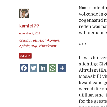
Naar aanleidi
volgende inge
zogenaamd mo
kamiel79
reden was natu
wil niemand v
november 6, 2023
column
,
ethiek
,
inkomen
,
* * *
opinie
,
stijl
,
Volkskrant
COLUMN
Ik was blij v
stichting Giv
Facebook
Twitter
LinkedIn
WhatsApp
Delen
Altruism (EA
MacAskill) vin
kwalificatie 
wereld die op
utilitarisme,
for the grea