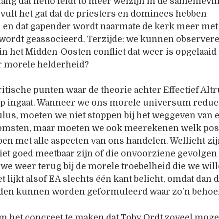
ng dat netto leidt to meer welzijn in de samenlevin
vult het gat dat de priesters en dominees hebben
n en dat gapender wordt naarmate de kerk meer met
 wordt geassocieerd. Terzijde: we kunnen observere
n het Midden-Oosten conflict dat weer is opgelaaid
ar morele helderheid?
kritische punten waar de theorie achter Effectief Al
op ingaat. Wanneer we ons morele universum reduc
lus, moeten we niet stoppen bij het weggeven van 
omsten, maar moeten we ook meerekenen welk posi
ben met alle aspecten van ons handelen. Wellicht zij
niet goed meetbaar zijn of die onvoorziene gevolgen
we weer terug bij de morele troebelheid die we wil
t lijkt alsof EA slechts één kant belicht, omdat dan 
den kunnen worden geformuleerd waar zo’n behoeft
m het concreet te maken dat Toby Ordt zoveel mogel