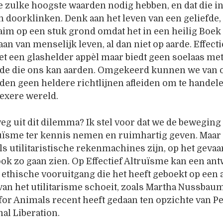
e zulke hoogste waarden nodig hebben, en dat die i
 doorklinken. Denk aan het leven van een geliefde,
laim op een stuk grond omdat het in een heilig Boek s
an van menselijk leven, al dan niet op aarde. Effecti
t een glashelder appèl maar biedt geen soelaas me
de die ons kan aarden. Omgekeerd kunnen we van 
en geen heldere richtlijnen afleiden om te handele
exere wereld.
weg uit dit dilemma? Ik stel voor dat we de beweging
ruïsme ter kennis nemen en ruimhartig geven. Maar
ls utilitaristische rekenmachines zijn, op het gevaar
ok zo gaan zien. Op Effectief Altruïsme kan een an
ethische vooruitgang die het heeft geboekt op een
 van het utilitarisme schoeit, zoals Martha Nussbaum
for Animals recent heeft gedaan ten opzichte van Pe
al Liberation.