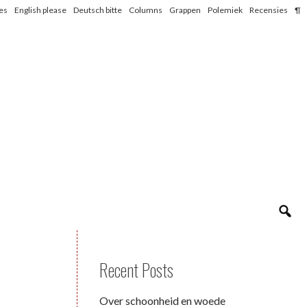
les
English please
Deutsch bitte
Columns
Grappen
Polemiek
Recensies
¶
Recent Posts
Over schoonheid en woede