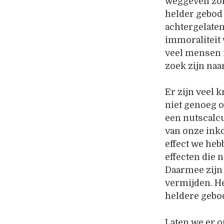
weggeven zola
helder gebod 
achtergelate
immoraliteit
veel mensen i
zoek zijn na
Er zijn veel 
niet genoeg 
een nutscalcu
van onze ink
effect we heb
effecten die 
Daarmee zijn 
vermijden. He
heldere gebo
Laten we er o