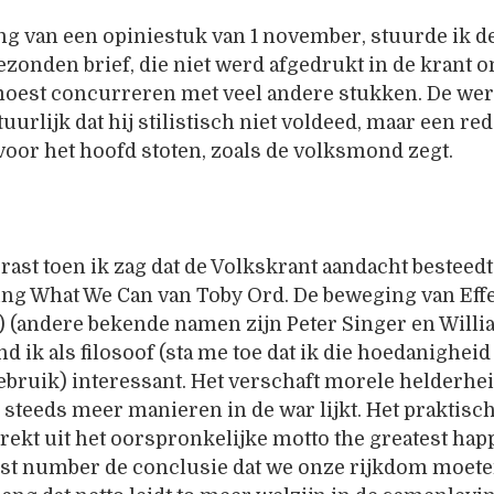
ng van een opiniestuk van 1 november, stuurde ik d
zonden brief, die niet werd afgedrukt in de krant o
est concurreren met veel andere stukken. De wer
urlijk dat hij stilistisch niet voldeed, maar een red
oor het hoofd stoten, zoals de volksmond zegt.
errast toen ik zag dat de Volkskrant aandacht besteedt
ing What We Can van Toby Ord. De beweging van Eff
) (andere bekende namen zijn Peter Singer en Will
d ik als filosoof (sta me toe dat ik die hoedanigheid
gebruik) interessant. Het verschaft morele helderhei
 steeds meer manieren in de war lijkt. Het praktisc
 trekt uit het oorspronkelijke motto the greatest ha
test number de conclusie dat we onze rijkdom moet