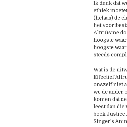
Ik denk dat w
ethiek moeten
(helaas) de c
het voortbesta
Altruïsme doe
hoogste waar
hoogste waard
steeds compl
Wat is de uit
Effectief Alt
onszelf niet a
we de ander o
komen dat de 
leest dan die
boek Justice 
Singer’s Anim