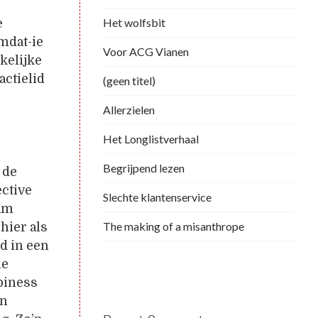
Het wolfsbit
e
mdat-ie
Voor ACG Vianen
kelijke
actielid
(geen titel)
Allerzielen
Het Longlistverhaal
Begrijpend lezen
 de
ective
Slechte klantenservice
iam
The making of a misanthrope
 hier als
d in een
he
ppiness
en