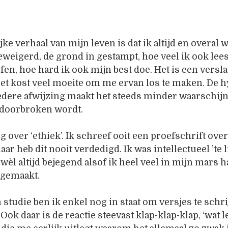
jke verhaal van mijn leven is dat ik altijd en overal 
weigerd, de grond in gestampt, hoe veel ik ook lees
efen, hoe hard ik ook mijn best doe. Het is een versl
het kost veel moeite om me ervan los te maken. De h
iedere afwijzing maakt het steeds minder waarschijnl
t doorbroken wordt.
ng over ‘ethiek’. Ik schreef ooit een proefschrift over
 heb dit nooit verdedigd. Ik was intellectueel ’te li
wèl altijd bejegend alsof ik heel veel in mijn mars ha
 gemaakt.
n studie ben ik enkel nog in staat om versjes te schr
. Ook daar is de reactie steevast klap-klap-klap, ‘wat le