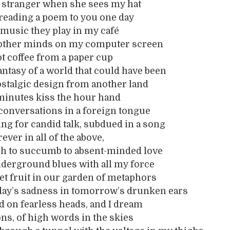
a stranger when she sees my hat
reading a poem to you one day
z music they play in my café
f other minds on my computer screen
hot coffee from a paper cup
fantasy of a world that could have been
ostalgic design from another land
minutes kiss the hour hand
conversations in a foreign tongue
g for candid talk, subdued in a song
rever in all of the above,
sh to succumb to absent-minded love
nderground blues with all my force
eet fruit in our garden of metaphors
day’s sadness in tomorrow’s drunken ears
nd on fearless heads, and I dream
ons, of high words in the skies