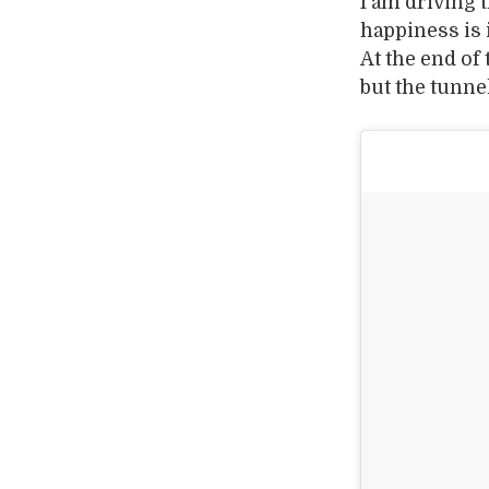
I am driving 
happiness is i
At the end of 
but the tunnel