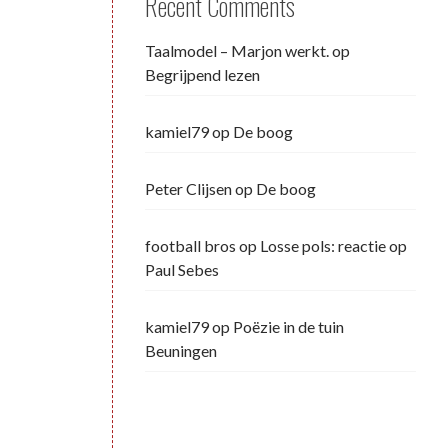
Recent Comments
Taalmodel – Marjon werkt.
op
Begrijpend lezen
kamiel79
op
De boog
Peter Clijsen
op
De boog
football bros
op
Losse pols: reactie op
Paul Sebes
kamiel79
op
Poëzie in de tuin
Beuningen