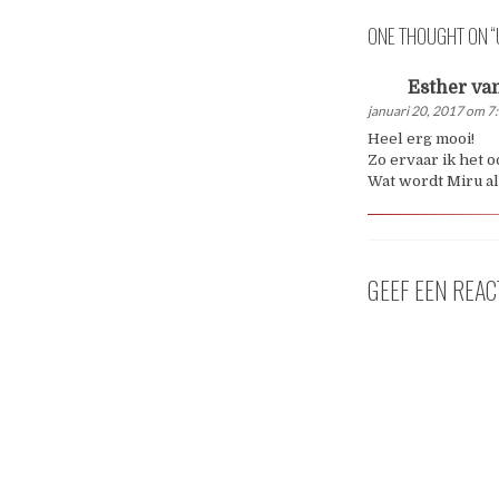
ONE THOUGHT ON “
Esther va
januari 20, 2017 om 7
Heel erg mooi!
Zo ervaar ik het oo
Wat wordt Miru al
GEEF EEN REAC