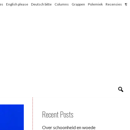
les
English please
Deutsch bitte
Columns
Grappen
Polemiek
Recensies
¶
Recent Posts
Over schoonheid en woede