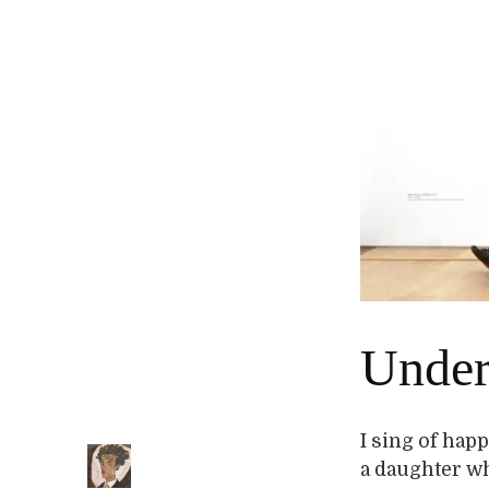
Under
I sing of happ
a daughter wh