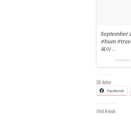
September 20
#bum #tr
육아 . .
A photo
Dit delen:
Facebook
Vind ik leuk: