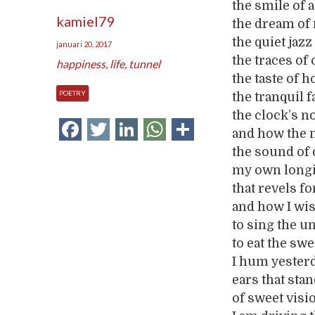
the smile of 
kamiel79
the dream of 
the quiet jaz
januari 20, 2017
the traces o
happiness
,
life
,
tunnel
the taste of 
POETRY
the tranquil 
the clock’s n
Facebook
Twitter
LinkedIn
WhatsApp
Delen
and how the 
the sound of 
my own longin
that revels fo
and how I wi
to sing the u
to eat the sw
I hum yester
ears that sta
of sweet visi