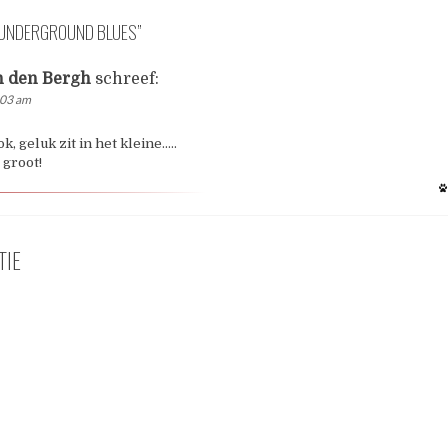
UNDERGROUND BLUES
”
n den Bergh
schreef:
:03 am
k, geluk zit in het kleine…..
 groot!
TIE