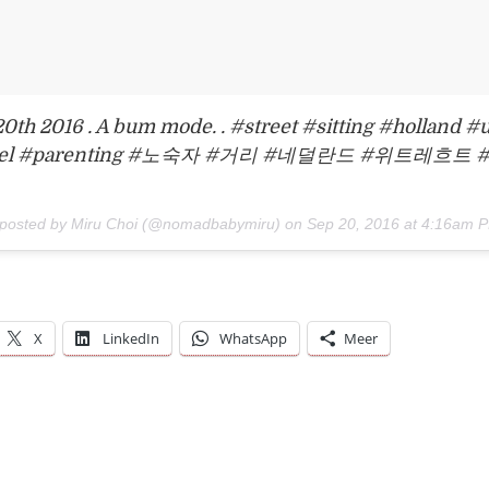
th 2016 . A bum mode. . #street #sitting #holland #
avel #parenting #노숙자 #거리 #네덜란드 #위트레흐트 
 posted by Miru Choi (@nomadbabymiru) on
Sep 20, 2016 at 4:16am 
X
LinkedIn
WhatsApp
Meer