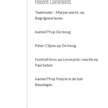
Recent Comments
Taalmodel – Marjon werkt.
op
Begrijpend lezen
kamiel79
op
De boog
Peter Clijsen
op
De boog
football bros
op
Losse pols: reactie op
Paul Sebes
kamiel79
op
Poëzie in de tuin
Beuningen