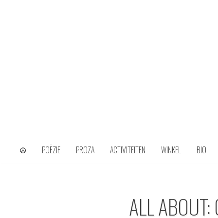
Skip
to
content
wijs uit het ongerijmde
Kamiel Choi
☮
POËZIE
PROZA
ACTIVITEITEN
WINKEL
BIO
ALL ABOUT: