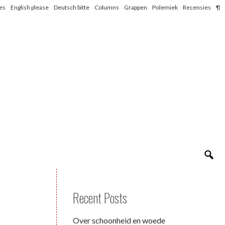
les
English please
Deutsch bitte
Columns
Grappen
Polemiek
Recensies
¶
Recent Posts
Over schoonheid en woede