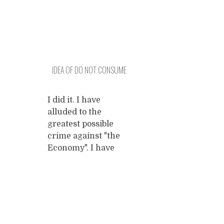
IDEA OF DO NOT CONSUME
I did it. I have
alluded to the
greatest possible
crime against "the
Economy". I have
created a facebook
page entitled "do not
consume" on which I
post a prohibition
Posts
sign with the picture
of a consumer item.