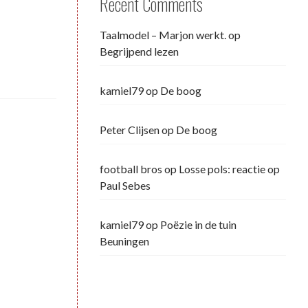
Recent Comments
Taalmodel – Marjon werkt.
op
Begrijpend lezen
kamiel79
op
De boog
Peter Clijsen
op
De boog
football bros
op
Losse pols: reactie op
Paul Sebes
kamiel79
op
Poëzie in de tuin
Beuningen