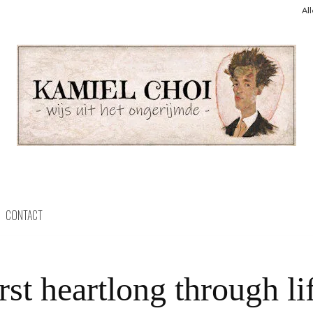
Al
CONTACT
st heartlong through li