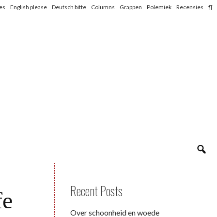
les
English please
Deutsch bitte
Columns
Grappen
Polemiek
Recensies
¶
Recent Posts
fe
Over schoonheid en woede