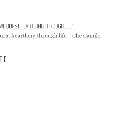
WE BURST HEARTLONG THROUGH LIFE
”
urst heartlong through life – Ché Camilo
TIE