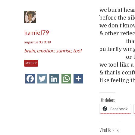
we burst hear
before the si
we don’t know
kamiel79
& other refle
________
tha
augustus 30, 2018
butterfly wing
brain
,
emotion
,
sunrise
,
tool
________
or 
POETRY
we tool like a
& that is con
Facebook
Twitter
LinkedIn
WhatsApp
Delen
like feeling 
Dit delen:
Facebook
Vind ik leuk: