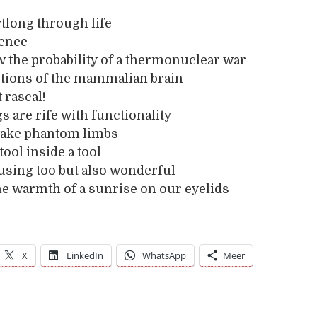
tlong through life
lence
 the probability of a thermonuclear war
ctions of the mammalian brain
t rascal!
s are rife with functionality
take phantom limbs
 tool inside a tool
fusing too but also wonderful
the warmth of a sunrise on our eyelids
X
LinkedIn
WhatsApp
Meer