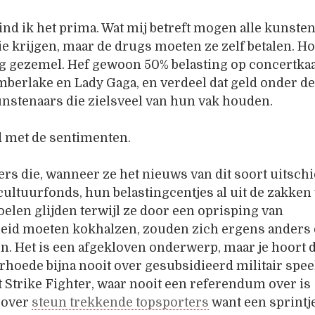
ind ik het prima. Wat mij betreft mogen alle kunste
ie krijgen, maar de drugs moeten ze zelf betalen. H
rig gezemel. Hef gewoon 50% belasting op concertkaa
mberlake en Lady Gaga, en verdeel dat geld onder d
nstenaars die zielsveel van hun vak houden.
d met de sentimenten.
rs die, wanneer ze het nieuws van dit soort uitschi
cultuurfonds, hun belastingcentjes al uit de zakken
oelen glijden terwijl ze door een oprisping van
heid moeten kokhalzen, zouden zich ergens anders
. Het is een afgekloven onderwerp, maar je hoort 
orhoede bijna nooit over gesubsidieerd militair spe
t Strike Fighter, waar nooit een referendum over is
 over
steun trekkende topsporters
want een sprintje