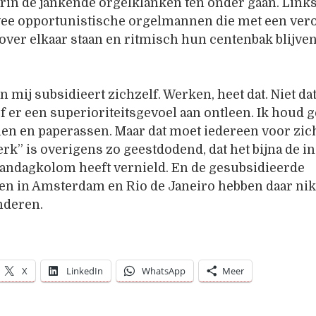
rin de jankende orgelklanken ten onder gaan. Link
twee opportunistische orgelmannen die met een vero
ver elkaar staan en ritmisch hun centenbak blijve
n mij subsidieert zichzelf. Werken, heet dat. Niet dat
of er een superioriteitsgevoel aan ontleen. Ik houd
len en paperassen. Maar dat moet iedereen voor zic
erk” is overigens zo geestdodend, dat het bijna de in
andagkolom heeft vernield. En de gesubsidieerde
en in Amsterdam en Rio de Janeiro hebben daar nik
nderen.
X
LinkedIn
WhatsApp
Meer