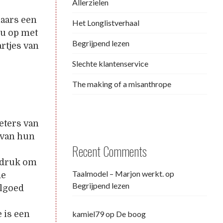
Allerzielen
naars een
Het Longlistverhaal
ou op met
Begrijpend lezen
rtjes van
e
Slechte klantenservice
The making of a misanthrope
eters van
 van hun
Recent Comments
 druk om
Taalmodel – Marjon werkt.
op
de
Begrijpend lezen
elgoed
kamiel79
op
De boog
 is een