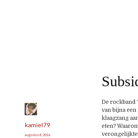
Subsi
De rockband “
van bijna een
klaagzang aan
kamiel79
eten? Waarom
verongelijkt
augustus 8, 2016