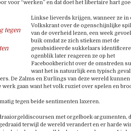
r voor “werken” en dat doet het libertaire hart goe
Linkse lieverds krijgen, wanneer ze in 
Volkskrant over de ogenschijnlijke spi
g tegen
van de overheid lezen, een week gevoel
buik omdat ze zich stiekem met de
ten
gesubsidieerde sukkelaars identificere
ogenblik later reageren ze op het
Facebookbericht over de omstreden su
want het is natuurlijk een typisch geval
eers. De Zalms en Eurlings van deze wereld kunnen
 werk gaan want het volk ruziet over spelen en bro
matig tegen beide sentimenten laxeren.
n draaiorgeldiscoursen met orgelboek-argumenten, d
edraaid terwijl de wereld verandert en er harde w