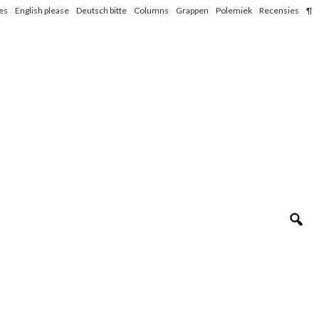
les
English please
Deutsch bitte
Columns
Grappen
Polemiek
Recensies
¶