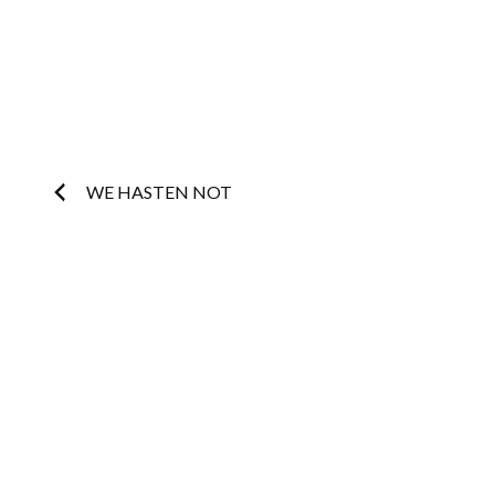
Post
WE HASTEN NOT
navigation