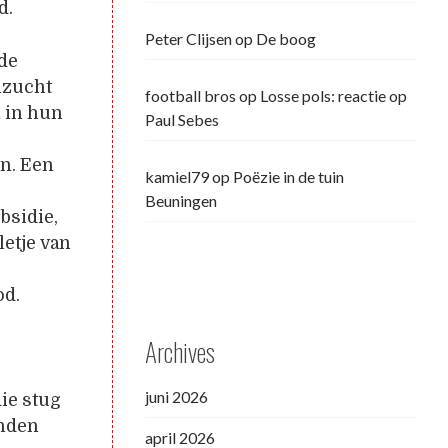
d.
Peter Clijsen
op
De boog
de
lzucht
football bros
op
Losse pols: reactie op
 in hun
Paul Sebes
n. Een
kamiel79
op
Poëzie in de tuin
Beuningen
bsidie,
letje van
od.
Archives
juni 2026
ie stug
inden
april 2026