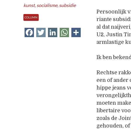
kunst
,
socialisme
,
subsidie
Persoonlijk v
COLUMN
riante subsid
al dat naijve
Facebook
Twitter
LinkedIn
WhatsApp
Delen
U2, Justin Ti
armlastige ku
Ik ben beken
Rechtse rakke
een of ander 
hippe jeans v
verongelijkt
moeten maken
libertaire vo
zoals de Join
gehouden, of