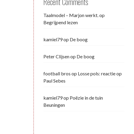
Recent Comments
Taalmodel – Marjon werkt.
op
Begrijpend lezen
kamiel79
op
De boog
Peter Clijsen
op
De boog
football bros
op
Losse pols: reactie op
Paul Sebes
kamiel79
op
Poëzie in de tuin
Beuningen