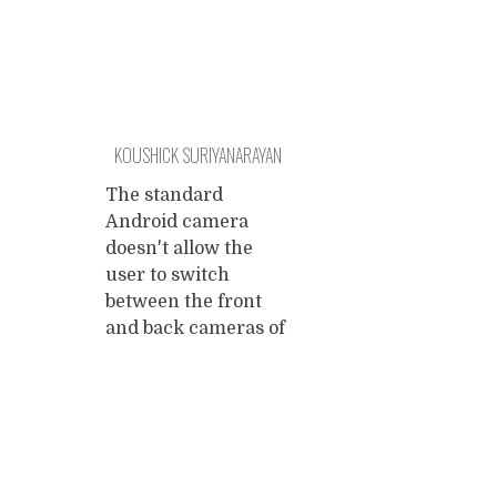
KOUSHICK SURIYANARAYAN
MAKES YOUR SOFTWARE
The standard
Android camera
doesn't allow the
user to switch
between the front
and back cameras of
the phone while
filming. This was
precisely the
functionality my
Posts
daughter wanted for
her Youtube