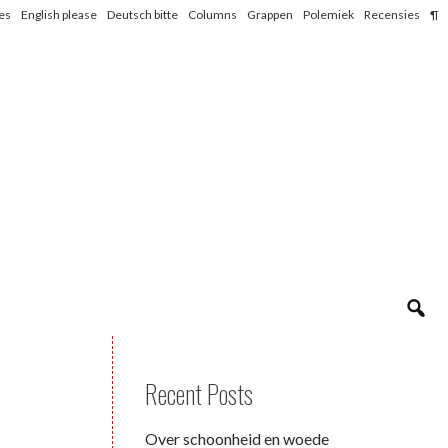
les
English please
Deutsch bitte
Columns
Grappen
Polemiek
Recensies
¶
Recent Posts
Over schoonheid en woede