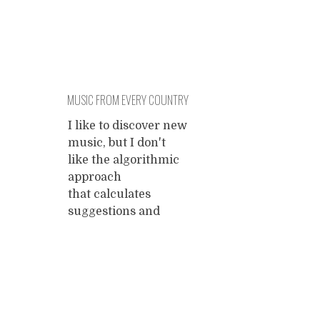
MUSIC FROM EVERY COUNTRY
I like to discover new
music, but I don't
like the algorithmic
approach
that calculates
suggestions and
tends to make us
listen to whatever
most people listen to.
Yes, online music
Posts
listening services tell
us that they let us