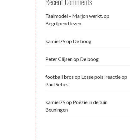
Recent Comments
Taalmodel – Marjon werkt.
op
Begrijpend lezen
kamiel79
op
De boog
Peter Clijsen
op
De boog
football bros
op
Losse pols: reactie op
Paul Sebes
kamiel79
op
Poëzie in de tuin
Beuningen