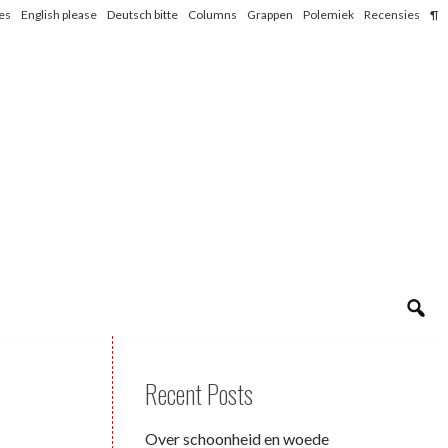
les
English please
Deutsch bitte
Columns
Grappen
Polemiek
Recensies
¶
Recent Posts
Over schoonheid en woede